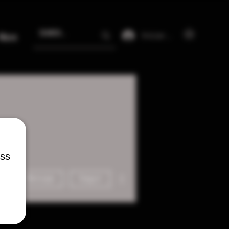
Iniciar sesión
More
ess
Más acciones
Mensaje
Seguir