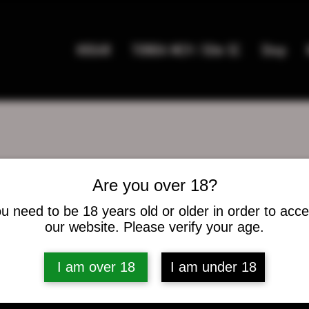
HOGAR
TIENDA MC9 / Elite SC
Shop
Are you over 18?
u need to be 18 years old or older in order to acc
uswhite4
hite4
our website. Please verify your age.
es
0
seguidos
I am over 18
I am under 18
caciones del foro