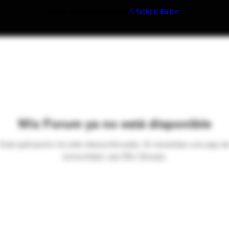
Build a FREE AI website with
AI Website Builder
Wix Forum ya no está disponible
Esta aplicación ha sido descontinuada. Si necesitas una app d
comunidad, usa Wix Groups.