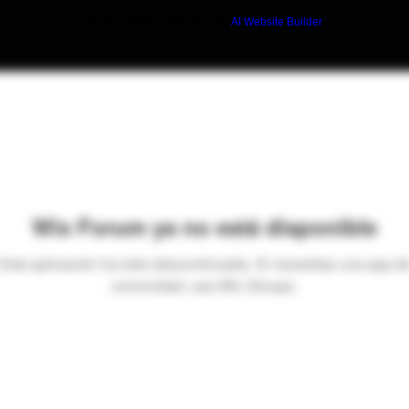
Build a FREE AI website with
AI Website Builder
Wix Forum ya no está disponible
Esta aplicación ha sido descontinuada. Si necesitas una app d
comunidad, usa Wix Groups.