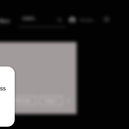
Iniciar sesión
More
ess
Más acciones
Mensaje
Seguir