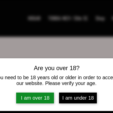
HOGAR
TIENDA MC9 / Elite SC
Shop
Are you over 18?
uswhite4
u need to be 18 years old or older in order to acc
hite4
our website. Please verify your age.
es
0
seguidos
I am over 18
I am under 18
caciones del foro