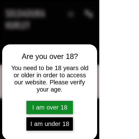
SOLDADURA
HURLEY
Are you over 18?
You need to be 18 years old
or older in order to access
our website. Please verify
Más acciones
your age.
Mensaje
Seguir
vanwilk
I am over 18
vanwilk
I am under 18