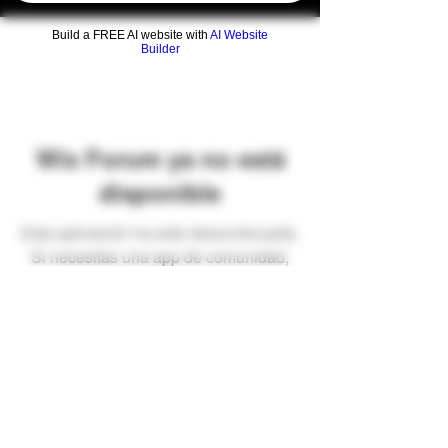
Build a FREE AI website with
AI Website
Builder
Wix Forum ya no está
disponible
Esta aplicación ha sido descontinuada.
Si necesitas una app de comunidad,
usa Wix Groups.
Preguntas frecuentes
Envíos y devoluciones
Términos y condiciones