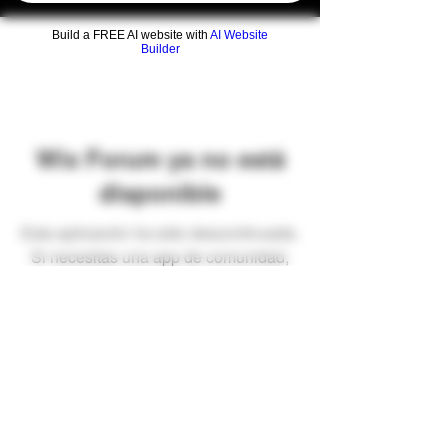
Build a FREE AI website with
AI Website
Builder
Wix Forum ya no está
disponible
Esta aplicación ha sido descontinuada.
Si necesitas una app de comunidad,
usa Wix Groups.
Preguntas frecuentes
Envíos y devoluciones
Términos y condiciones