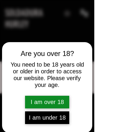
SOLDADURA
HURLEY
Are you over 18?
You need to be 18 years old
or older in order to access
our website. Please verify
Más acciones
your age.
Mensaje
Seguir
tw8968
I am over 18
tw8968
I am under 18