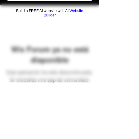
Build a FREE AI website with
AI Website
Builder
Wix Forum ya no está
disponible
Esta aplicación ha sido descontinuada.
Si necesitas una app de comunidad,
usa Wix Groups.
Preguntas frecuentes
Envíos y devoluciones
Términos y condiciones