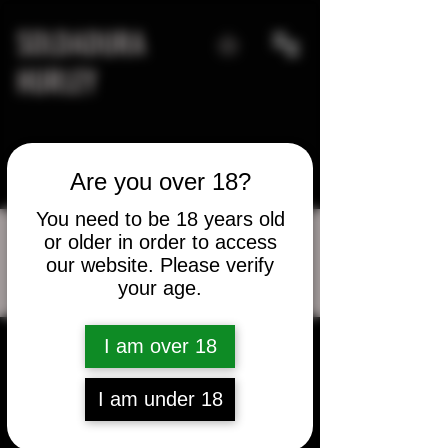
SOLDADURA
HURLEY
Are you over 18?
You need to be 18 years old
or older in order to access
our website. Please verify
Más acciones
your age.
Mensaje
Seguir
I am over 18
Rich Stella
I am under 18