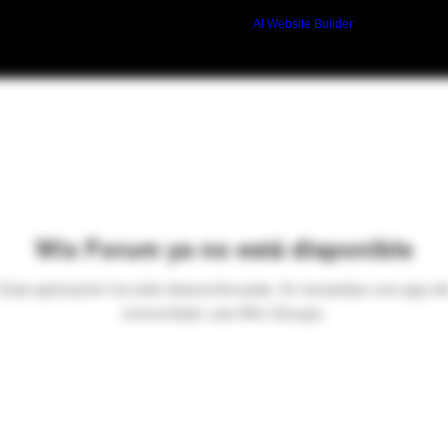
Build a FREE AI website with
AI Website Builder
Wix Forum ya no está disponible
Esta aplicación ha sido descontinuada. Si necesitas una app d
comunidad, usa Wix Groups.