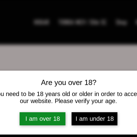
HOGAR
TIENDA MC9 / Elite SC
Shop
Are you over 18?
cook75
u need to be 18 years old or older in order to acc
k75
our website. Please verify your age.
es
0
seguidos
I am over 18
I am under 18
caciones del foro