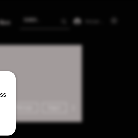
Iniciar sesión
More
ess
Más acciones
Mensaje
Seguir