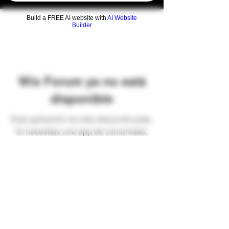
Build a FREE AI website with
AI Website
Builder
Wix Forum ya no está
disponible
Esta aplicación ha sido descontinuada.
Si necesitas una app de comunidad,
usa Wix Groups.
Preguntas frecuentes
Envíos y devoluciones
Términos y condiciones