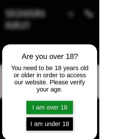
SOLDADURA
HURLEY
Are you over 18?
You need to be 18 years old
or older in order to access
our website. Please verify
Más acciones
your age.
Mensaje
Seguir
I am over 18
Rafael Hernandez
I am under 18