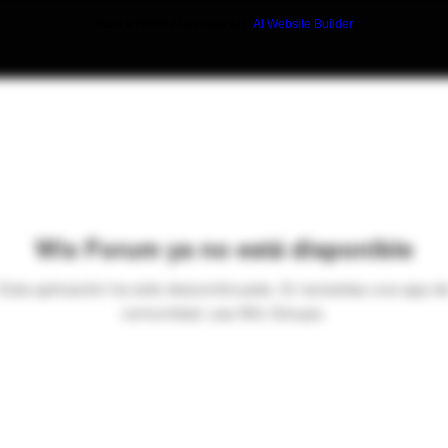
Build a FREE AI website with
AI Website Builder
Wix Forum ya no está disponible
Esta aplicación ha sido descontinuada. Si necesitas una app d
comunidad, usa Wix Groups.