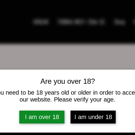
HOGAR
TIENDA MC9 / Elite SC
Shop
Are you over 18?
nez342
u need to be 18 years old or older in order to acc
342
our website. Please verify your age.
es
0
seguidos
I am over 18
I am under 18
caciones del foro