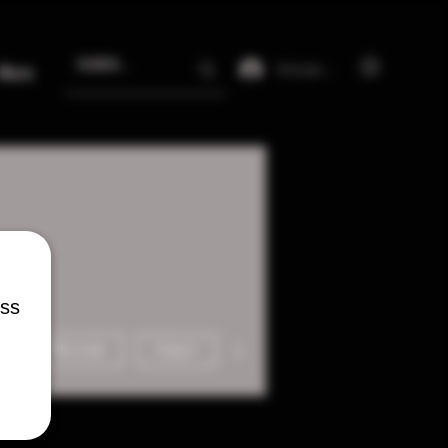
Iniciar sesión
More
ess
Más acciones
Mensaje
Seguir