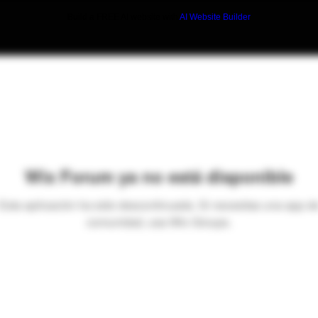
Build a FREE AI website with
AI Website Builder
Wix Forum ya no está disponible
Esta aplicación ha sido descontinuada. Si necesitas una app d
comunidad, usa Wix Groups.