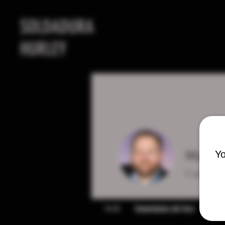
SOLDADURA
HURLEY
Marc 
Yo
0
seguidor
Perfil
Comentarios del foro
Publi