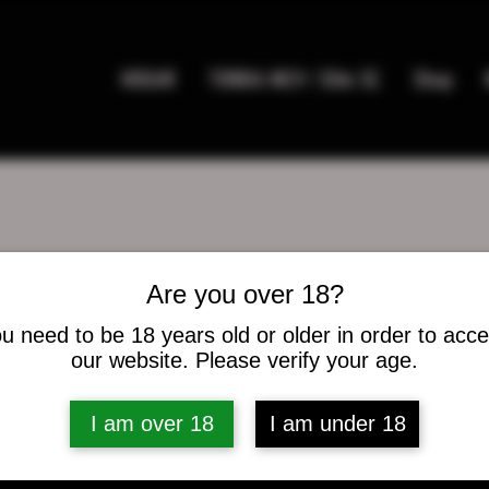
HOGAR
TIENDA MC9 / Elite SC
Shop
Are you over 18?
Kut
u need to be 18 years old or older in order to acc
our website. Please verify your age.
es
0
seguidos
I am over 18
I am under 18
caciones del foro