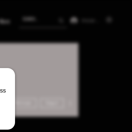
Iniciar sesión
More
ess
Más acciones
Mensaje
Seguir