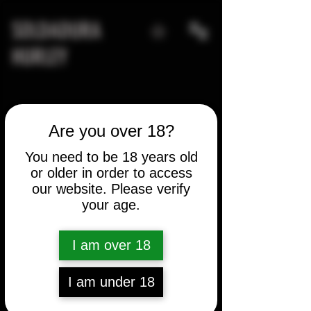
SOLDADURA
HURLEY
Are you over 18?
You need to be 18 years old
or older in order to access
Inicia una sesión para
our website. Please verify
conectarte con miembros
your age.
Sigue y observa a otros miembros, deja
comentarios y más.
I am over 18
I am under 18
Iniciar Sesión