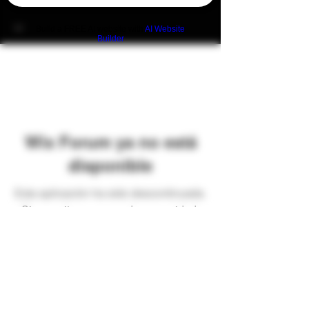
Build a FREE AI website with
AI Website
Builder
Wix Forum ya no está
disponible
Esta aplicación ha sido descontinuada.
Si necesitas una app de comunidad,
usa Wix Groups.
Preguntas frecuentes
Envíos y devoluciones