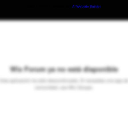
Build a FREE AI website with
AI Website Builder
Wix Forum ya no está disponible
Esta aplicación ha sido descontinuada. Si necesitas una app d
comunidad, usa Wix Groups.