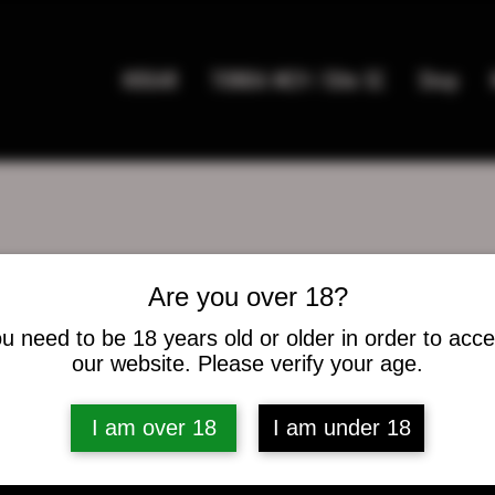
HOGAR
TIENDA MC9 / Elite SC
Shop
Are you over 18?
u need to be 18 years old or older in order to acc
jr
our website. Please verify your age.
es
0
seguidos
I am over 18
I am under 18
caciones del foro