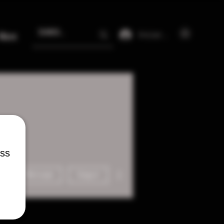
Iniciar sesión
More
ess
Más acciones
Mensaje
Seguir