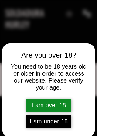
SOLDADURA
HURLEY
Are you over 18?
You need to be 18 years old
or older in order to access
our website. Please verify
Más acciones
your age.
Mensaje
Seguir
khurley300
I am over 18
Administrador
khurley300
I am under 18