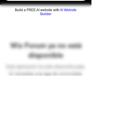
Build a FREE AI website with
AI Website
Builder
Wix Forum ya no está
disponible
Esta aplicación ha sido descontinuada.
Si necesitas una app de comunidad,
usa Wix Groups.
Preguntas frecuentes
Envíos y devoluciones
Términos y condiciones