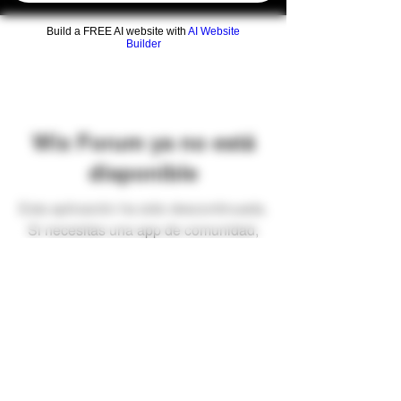
Build a FREE AI website with
AI Website
Builder
Wix Forum ya no está
disponible
Esta aplicación ha sido descontinuada.
Si necesitas una app de comunidad,
usa Wix Groups.
Preguntas frecuentes
Envíos y devoluciones
Términos y condiciones