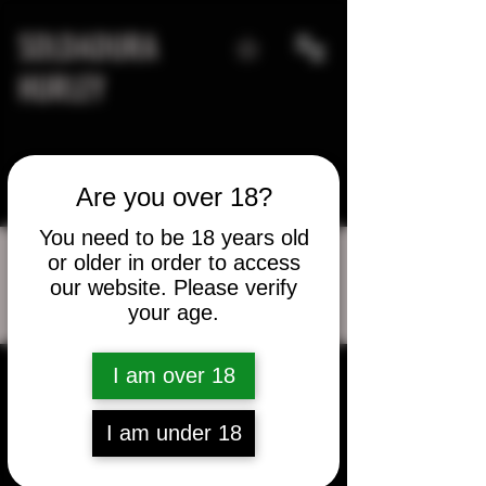
SOLDADURA
HURLEY
Are you over 18?
You need to be 18 years old
or older in order to access
our website. Please verify
Más acciones
your age.
Mensaje
Seguir
I am over 18
Anthony Jaipaulsingh
I am under 18