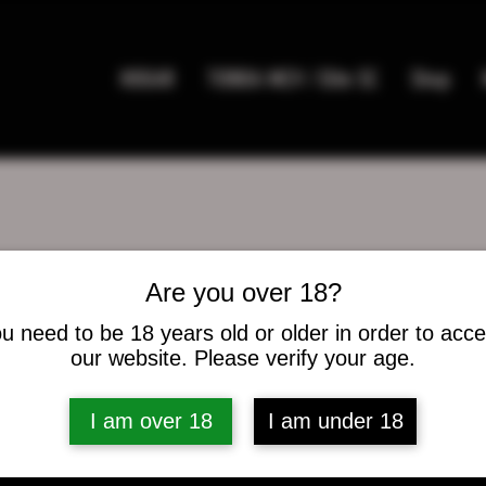
HOGAR
TIENDA MC9 / Elite SC
Shop
Are you over 18?
 Whitehead
u need to be 18 years old or older in order to acc
our website. Please verify your age.
es
0
seguidos
I am over 18
I am under 18
caciones del foro