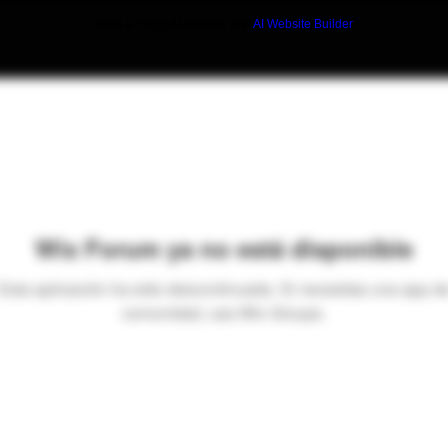
Build a FREE AI website with
AI Website Builder
Wix Forum ya no está disponible
Esta aplicación ha sido descontinuada. Si necesitas una app d
comunidad, usa Wix Groups.