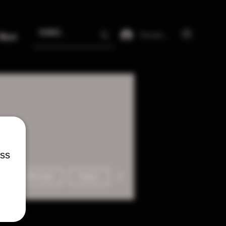
Iniciar sesión
More
ess
Más acciones
Mensaje
Seguir