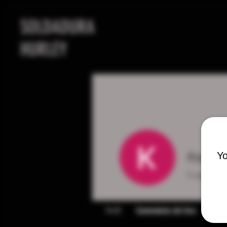
SOLDADURA
HURLEY
Kenny
Yo
0
seguidor
Perfil
Comentarios del foro
Publi