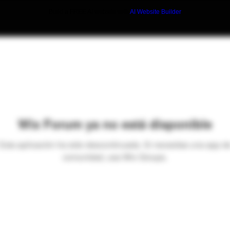
Build a FREE AI website with
AI Website Builder
Wix Forum ya no está disponible
Esta aplicación ha sido descontinuada. Si necesitas una app d
comunidad, usa Wix Groups.