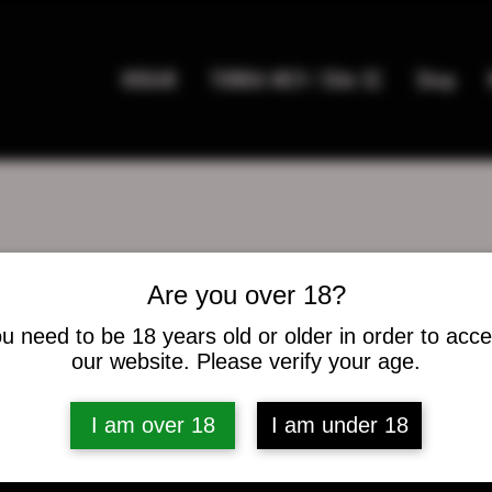
HOGAR
TIENDA MC9 / Elite SC
Shop
Are you over 18?
u need to be 18 years old or older in order to acc
n Clark
our website. Please verify your age.
es
0
seguidos
I am over 18
I am under 18
caciones del foro