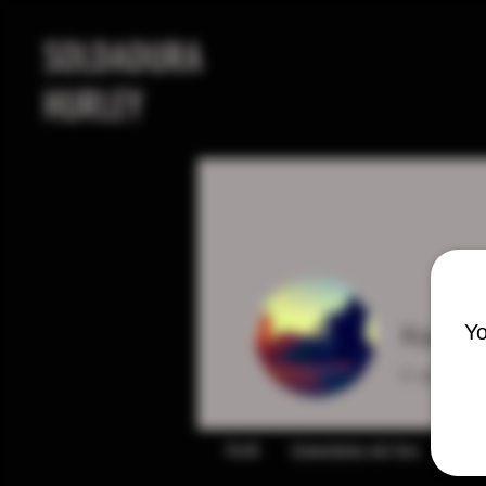
SOLDADURA
HURLEY
Yo
Keega
0
seguidor
Perfil
Comentarios del foro
Publi