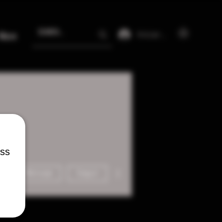
Iniciar sesión
More
ess
Más acciones
Mensaje
Seguir