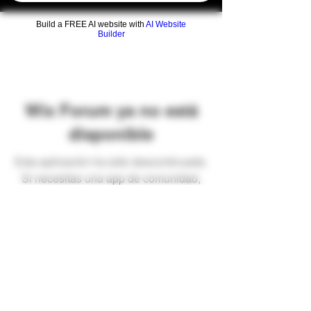
Build a FREE AI website with
AI Website
Builder
Wix Forum ya no está
disponible
Esta aplicación ha sido descontinuada.
Si necesitas una app de comunidad,
usa Wix Groups.
Preguntas frecuentes
Envíos y devoluciones
Términos y condiciones