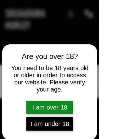
SOLDADURA
HURLEY
Are you over 18?
You need to be 18 years old
or older in order to access
our website. Please verify
Más acciones
your age.
Mensaje
Seguir
jonleko
I am over 18
jonleko
I am under 18