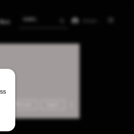
Iniciar sesión
More
ess
Más acciones
Mensaje
Seguir