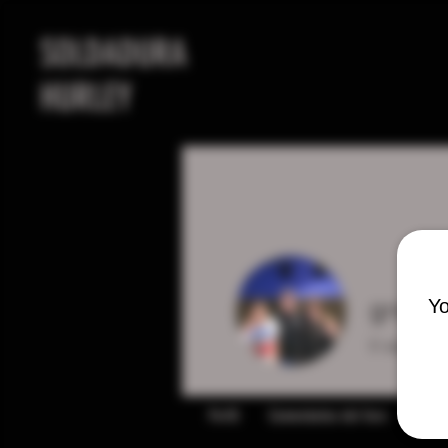
SOLDADURA
HURLEY
Yo
greg 
0
seguidor
Perfil
Comentarios del foro
Publi