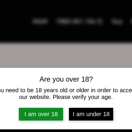
HOGAR
TIENDA MC9 / Elite SC
Shop
Are you over 18?
u need to be 18 years old or older in order to acc
dorman
our website. Please verify your age.
es
0
seguidos
I am over 18
I am under 18
caciones del foro