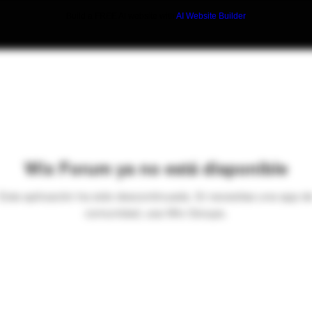
Build a FREE AI website with
AI Website Builder
Wix Forum ya no está disponible
Esta aplicación ha sido descontinuada. Si necesitas una app d
comunidad, usa Wix Groups.