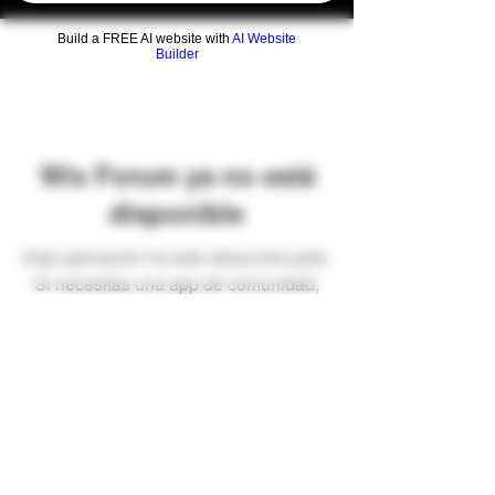
Build a FREE AI website with
AI Website
Builder
Wix Forum ya no está
disponible
Esta aplicación ha sido descontinuada.
Si necesitas una app de comunidad,
usa Wix Groups.
Preguntas frecuentes
Envíos y devoluciones
Términos y condiciones