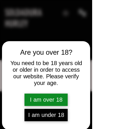
SOLDADURA
HURLEY
Are you over 18?
You need to be 18 years old
or older in order to access
our website. Please verify
Más acciones
your age.
Mensaje
Seguir
I am over 18
Matt
I am under 18