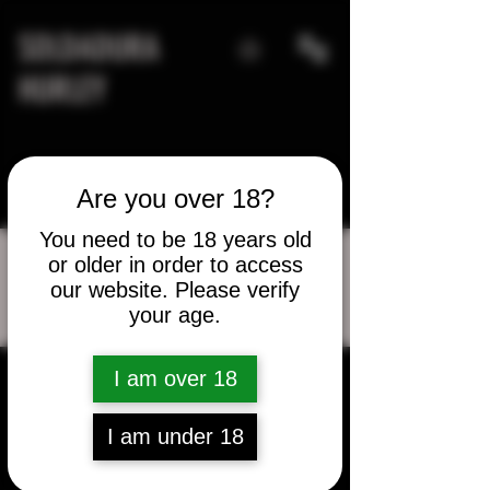
SOLDADURA
HURLEY
Are you over 18?
You need to be 18 years old
or older in order to access
our website. Please verify
Más acciones
your age.
Mensaje
Seguir
danny.mckinnis
I am over 18
danny.mckinnis
I am under 18