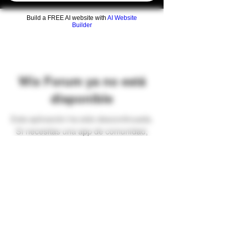
Build a FREE AI website with
AI Website
Builder
Wix Forum ya no está
disponible
Esta aplicación ha sido descontinuada.
Si necesitas una app de comunidad,
usa Wix Groups.
Preguntas frecuentes
Envíos y devoluciones
Términos y condiciones