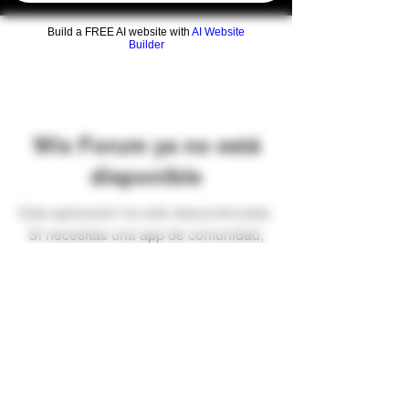
Build a FREE AI website with
AI Website
Builder
Wix Forum ya no está
disponible
Esta aplicación ha sido descontinuada.
Si necesitas una app de comunidad,
usa Wix Groups.
Preguntas frecuentes
Envíos y devoluciones
Términos y condiciones