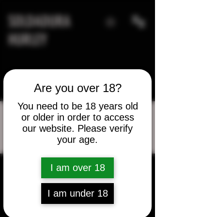
SOLDADURA
HURLEY
Are you over 18?
You need to be 18 years old
or older in order to access
our website. Please verify
Más acciones
your age.
Mensaje
Seguir
I am over 18
Erick Chavez
I am under 18