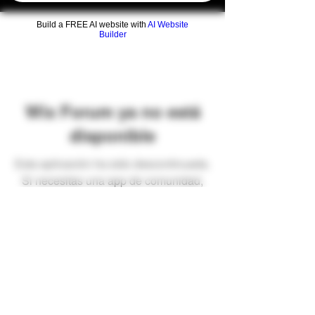
Build a FREE AI website with
AI Website
Builder
Wix Forum ya no está
disponible
Esta aplicación ha sido descontinuada.
Si necesitas una app de comunidad,
usa Wix Groups.
Preguntas frecuentes
Envíos y devoluciones
Términos y condiciones