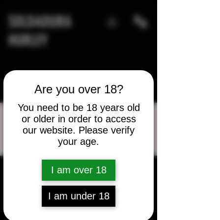
SOLDADURA
HURLEY
Are you over 18?
You need to be 18 years old
or older in order to access
our website. Please verify
Más acciones
your age.
Mensaje
Seguir
calpr10
I am over 18
calpr10
I am under 18