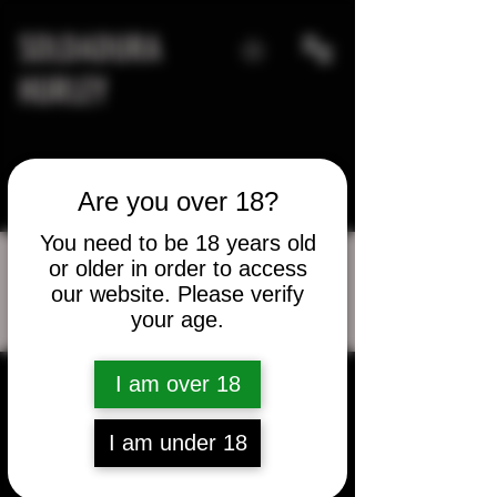
SOLDADURA
HURLEY
Are you over 18?
You need to be 18 years old
or older in order to access
our website. Please verify
Más acciones
your age.
Mensaje
Seguir
I am over 18
Bryan Parish
I am under 18