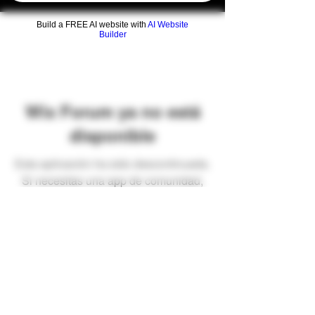
Build a FREE AI website with
AI Website
Builder
Wix Forum ya no está
disponible
Esta aplicación ha sido descontinuada.
Si necesitas una app de comunidad,
usa Wix Groups.
Preguntas frecuentes
Envíos y devoluciones
Términos y condiciones