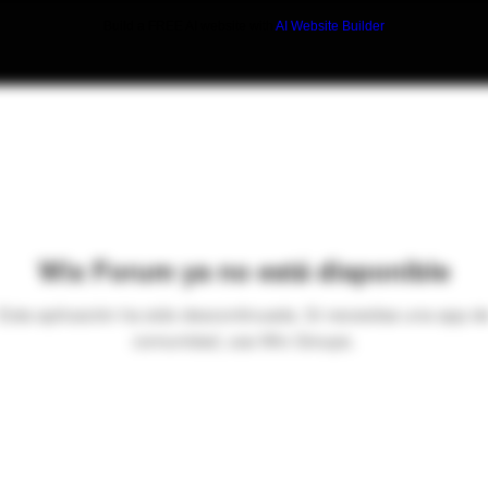
Build a FREE AI website with
AI Website Builder
Wix Forum ya no está disponible
Esta aplicación ha sido descontinuada. Si necesitas una app d
comunidad, usa Wix Groups.