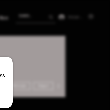
Iniciar sesión
More
ess
Más acciones
Mensaje
Seguir