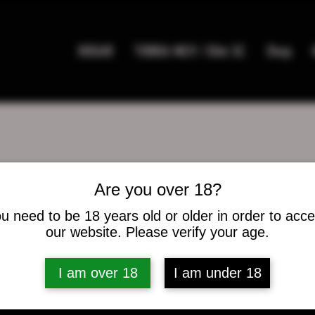
HOGAR
TIENDA MC9 / Elite SC
Shop
Are you over 18?
x
u need to be 18 years old or older in order to acc
our website. Please verify your age.
es
0
seguidos
I am over 18
I am under 18
caciones del foro