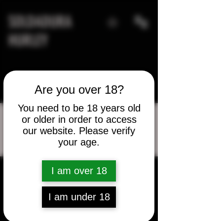
SOLDADURA
HURLEY
Are you over 18?
You need to be 18 years old
or older in order to access
our website. Please verify
Más acciones
your age.
Mensaje
Seguir
bass8585
I am over 18
bass8585
I am under 18