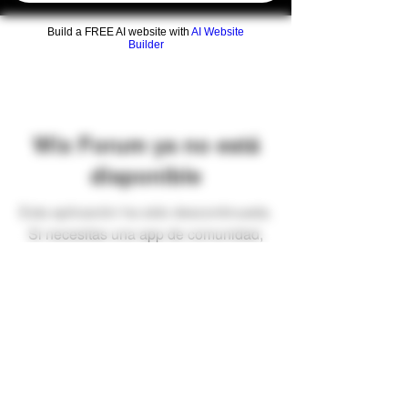
Build a FREE AI website with
AI Website
Builder
Wix Forum ya no está
disponible
Esta aplicación ha sido descontinuada.
Si necesitas una app de comunidad,
usa Wix Groups.
Preguntas frecuentes
Envíos y devoluciones
Términos y condiciones