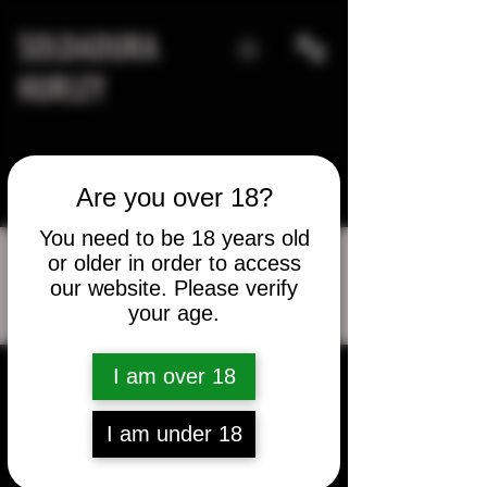
SOLDADURA
HURLEY
Are you over 18?
You need to be 18 years old
or older in order to access
our website. Please verify
Más acciones
your age.
Mensaje
Seguir
aharmon360
I am over 18
aharmon360
I am under 18