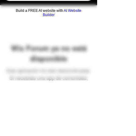
Build a FREE AI website with
AI Website
Builder
Wix Forum ya no está
disponible
Esta aplicación ha sido descontinuada.
Si necesitas una app de comunidad,
usa Wix Groups.
Preguntas frecuentes
Envíos y devoluciones
Términos y condiciones