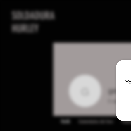
SOLDADURA
HURLEY
Yo
geox6
geox69x
0
seguidor
Perfil
Comentarios del foro
Publi