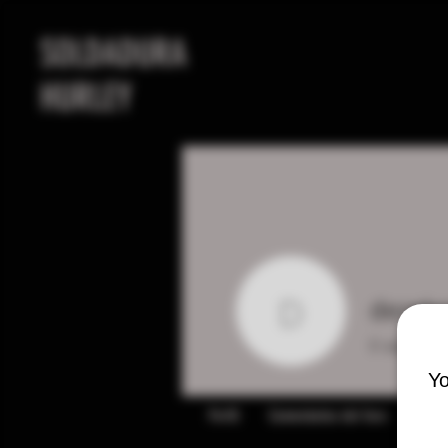
SOLDADURA
HURLEY
derekc
derekcoll
0
seguidor
Yo
Perfil
Comentarios del foro
Publi