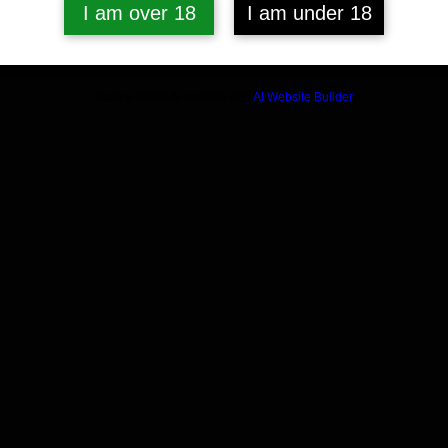
I am over 18
I am under 18
Build a FREE AI website with
AI Website Builder