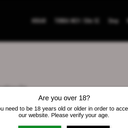
HOGAR
TIENDA MC9 / Elite SC
Shop
ollins24
ins24
Are you over 18?
es
0
seguidos
u need to be 18 years old or older in order to acc
our website. Please verify your age.
caciones del foro